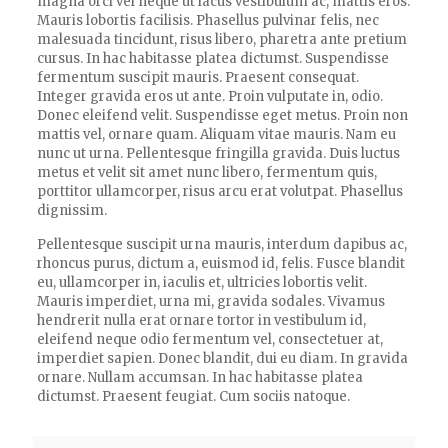
magna orci vel neque ut lacus vestibulum ac, mattis eros.
Mauris lobortis facilisis. Phasellus pulvinar felis, nec
malesuada tincidunt, risus libero, pharetra ante pretium
cursus. In hac habitasse platea dictumst. Suspendisse
fermentum suscipit mauris. Praesent consequat.
Integer gravida eros ut ante. Proin vulputate in, odio.
Donec eleifend velit. Suspendisse eget metus. Proin non
mattis vel, ornare quam. Aliquam vitae mauris. Nam eu
nunc ut urna. Pellentesque fringilla gravida. Duis luctus
metus et velit sit amet nunc libero, fermentum quis,
porttitor ullamcorper, risus arcu erat volutpat. Phasellus
dignissim.
Pellentesque suscipit urna mauris, interdum dapibus ac,
rhoncus purus, dictum a, euismod id, felis. Fusce blandit
eu, ullamcorper in, iaculis et, ultricies lobortis velit.
Mauris imperdiet, urna mi, gravida sodales. Vivamus
hendrerit nulla erat ornare tortor in vestibulum id,
eleifend neque odio fermentum vel, consectetuer at,
imperdiet sapien. Donec blandit, dui eu diam. In gravida
ornare. Nullam accumsan. In hac habitasse platea
dictumst. Praesent feugiat. Cum sociis natoque.