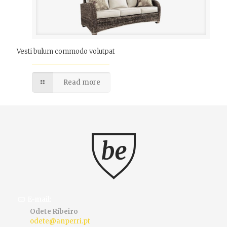
Vesti bulum commodo volutpat
Read more
E-mail:
Odete Ribeiro
odete@anperri.pt