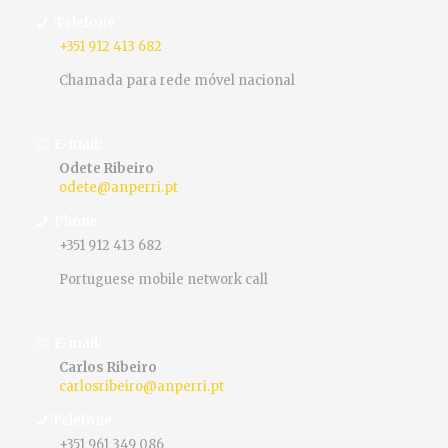
Telefone
+351 912 413 682
Chamada para rede móvel nacional
E-mail:
Odete Ribeiro
odete@anperri.pt
Phone
+351 912 413 682
Portuguese mobile network call
E-mail:
Carlos Ribeiro
carlosribeiro@anperri.pt
Telefone
+351 961 349 086